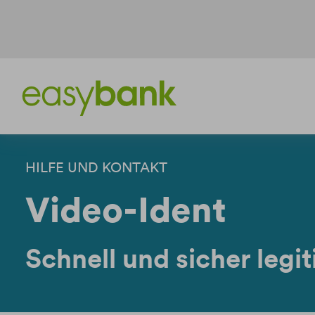
Weiter
Weiter
zum
zur
Inhalt
Fußzeile
HILFE UND KONTAKT
Video-Ident
Schnell und sicher legi