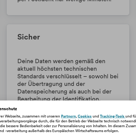
Sicher
Deine Daten werden gemäß den
aktuell höchsten technischen
Standards verschlüsselt – sowohl bei
der Übertragung und der
Datenspeicherung als auch bei der
Bearbeitung der Identifikation.
enschutz
erer Webseite, zusammen mit unseren
Partnern
,
Cookies
und
Tracking-Tools
und fü
rarbeitungsvorgänge durch, die für den Betrieb der Webseite technisch notwendig
, die bessere Bedienbarkeit oder zur Personalisierung von Inhalten. Im diesem Zu
d -verarbeitung außerhalb des Europäischen Wirtschaftsraums erfolgen.