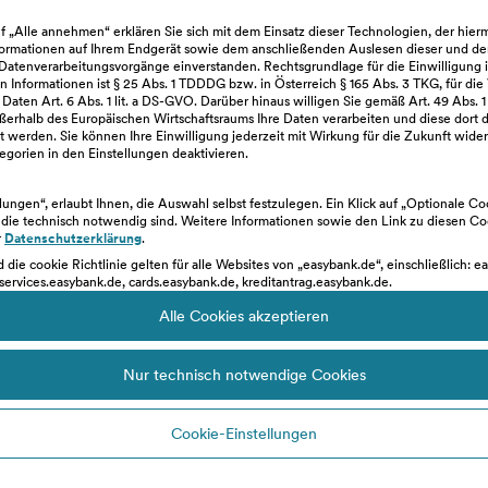
ioniert das Video-Ident-
uf „Alle annehmen“ erklären Sie sich mit dem Einsatz dieser Technologien, der hie
ormationen auf Ihrem Endgerät sowie dem anschließenden Auslesen dieser und de
atenverarbeitungsvorgänge einverstanden. Rechtsgrundlage für die Einwilligung 
 Informationen ist § 25 Abs. 1 TDDDG bzw. in Österreich § 165 Abs. 3 TKG, für die
ten Art. 6 Abs. 1 lit. a DS-GVO. Darüber hinaus willigen Sie gemäß Art. 49 Abs. 1 
ßerhalb des Europäischen Wirtschaftsraums Ihre Daten verarbeiten und diese dort d
 werden. Sie können Ihre Einwilligung jederzeit mit Wirkung für die Zukunft wider
2.
3.
gorien in den Einstellungen deaktivieren.
 die AGB von WebID
Starte den Video-A
ellungen“, erlaubt Ihnen, die Auswahl selbst festzulegen. Ein Klick auf „Optionale C
, die technisch notwendig sind. Weitere Informationen sowie den Link zu diesen C
tions und bestätige
Danach wirst du Schr
r
Datenschutzerklärung
.
diese.
Schritt durch d
d die cookie Richtlinie gelten für alle Websites von „easybank.de“, einschließlich: e
Legitimation gefü
services.easybank.de, cards.easybank.de, kreditantrag.easybank.de.
Alle Cookies akzeptieren
Nur technisch notwendige Cookies
Cookie-Einstellungen
llgemeine Voraussetzung