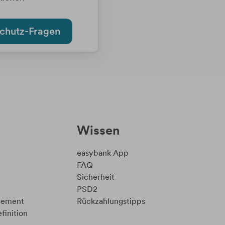
chutz-Fragen
Wissen
easybank App
FAQ
Sicherheit
PSD2
gement
Rückzahlungstipps
finition