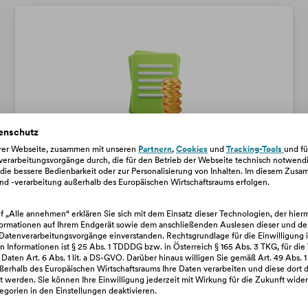
enschutz
erer Webseite, zusammen mit unseren
Partnern
,
Cookies
und
Tracking-Tools
und fü
rarbeitungsvorgänge durch, die für den Betrieb der Webseite technisch notwendig
, die bessere Bedienbarkeit oder zur Personalisierung von Inhalten. Im diesem Zu
Fragen zu deinem Kredit
d -verarbeitung außerhalb des Europäischen Wirtschaftsraums erfolgen.
uf „Alle annehmen“ erklären Sie sich mit dem Einsatz dieser Technologien, der hie
z. B. Antrag, Kreditrahmen, Bonität,
ormationen auf Ihrem Endgerät sowie dem anschließenden Auslesen dieser und de
Sondertilgung, Sicherheitspaket
atenverarbeitungsvorgänge einverstanden. Rechtsgrundlage für die Einwilligung 
 Informationen ist § 25 Abs. 1 TDDDG bzw. in Österreich § 165 Abs. 3 TKG, für die
ten Art. 6 Abs. 1 lit. a DS-GVO. Darüber hinaus willigen Sie gemäß Art. 49 Abs. 1 
ßerhalb des Europäischen Wirtschaftsraums Ihre Daten verarbeiten und diese dort d
Zu den Kredit-Fragen
 werden. Sie können Ihre Einwilligung jederzeit mit Wirkung für die Zukunft wider
gorien in den Einstellungen deaktivieren.