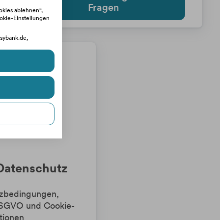
Fragen
ookies ablehnen“,
ookie-Einstellungen
asybank.de,
Datenschutz
tzbedingungen,
DSGVO und Cookie-
tionen