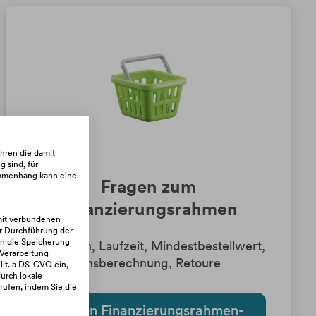
hren die damit
 sind, für
sammenhang kann eine
Fragen zum
Finanzierungsrahmen
rmit verbundenen
r Durchführung der
in die Speicherung
z. B. Raten, Laufzeit, Mindestbestellwert,
 Verarbeitung
Zinsberechnung, Retoure
lit. a DS-GVO ein,
urch lokale
rufen, indem Sie die
Zu den Finanzierungsrahmen-