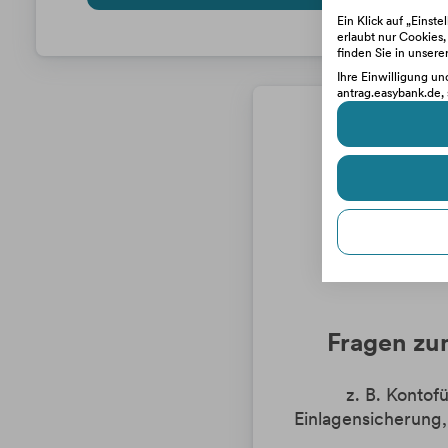
Ein Klick auf „Einst
erlaubt nur Cookies
finden Sie in unsere
Ihre Einwilligung un
antrag.easybank.de, 
Fragen zu
z. B. Kontof
Einlagensicherung,