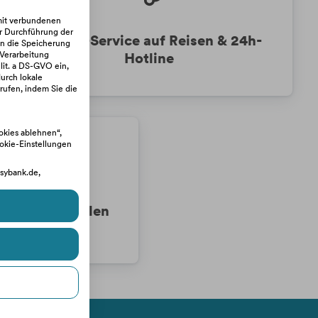
rmit verbundenen
r Durchführung der
Notfall-Service auf Reisen & 24h-
in die Speicherung
Hotline
 Verarbeitung
lit. a DS-GVO ein,
urch lokale
rufen, indem Sie die
ookies ablehnen“,
ookie-Einstellungen
asybank.de,
 online bezahlen