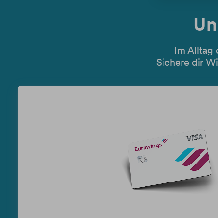
Un
Im Alltag 
Sichere dir W