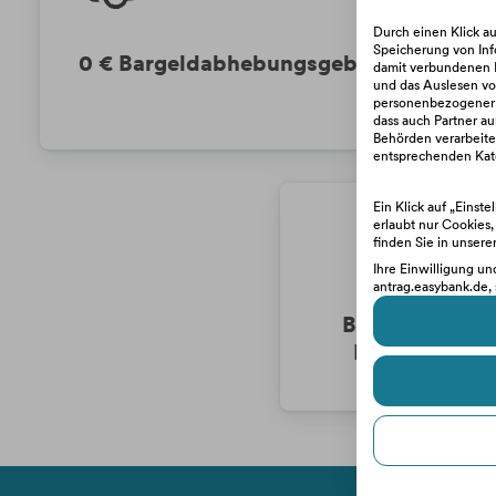
Durch einen Klick a
Speicherung von Inf
6
0 € Bargeldabhebungsgebühr
damit verbundenen D
und das Auslesen von
personenbezogener Da
dass auch Partner au
Behörden verarbeitet
entsprechenden Kate
Ein Klick auf „Einst
erlaubt nur Cookies
finden Sie in unsere
Ihre Einwilligung un
antrag.easybank.de, 
Bei Kartenverl
Ersatzkarte –