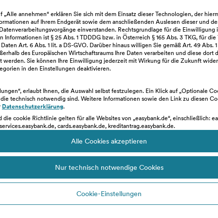
uf „Alle annehmen“ erklären Sie sich mit dem Einsatz dieser Technologien, der hie
ormationen auf Ihrem Endgerät sowie dem anschließenden Auslesen dieser und de
Kontaktlos bezahlen
atenverarbeitungsvorgänge einverstanden. Rechtsgrundlage für die Einwilligung 
 Informationen ist § 25 Abs. 1 TDDDG bzw. in Österreich § 165 Abs. 3 TKG, für die
ten Art. 6 Abs. 1 lit. a DS-GVO. Darüber hinaus willigen Sie gemäß Art. 49 Abs. 1 
ßerhalb des Europäischen Wirtschaftsraums Ihre Daten verarbeiten und diese dort d
 werden. Sie können Ihre Einwilligung jederzeit mit Wirkung für die Zukunft wider
gorien in den Einstellungen deaktivieren.
ellungen“, erlaubt Ihnen, die Auswahl selbst festzulegen. Ein Klick auf „Optionale C
, die technisch notwendig sind. Weitere Informationen sowie den Link zu diesen C
r
Datenschutzerklärung
.
d die cookie Richtlinie gelten für alle Websites von „easybank.de“, einschließlich: e
services.easybank.de, cards.easybank.de, kreditantrag.easybank.de.
ust: Bargeld und
Alle Cookies akzeptieren
3D Secure: Sicher
 weltweit, 24/7
Nur technisch notwendige Cookies
Cookie-Einstellungen