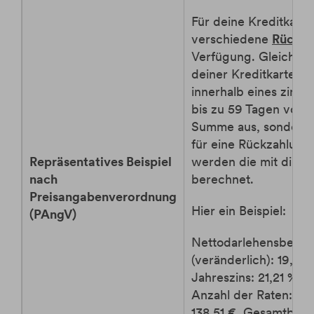
Für deine Kreditkart
verschiedene
Rückza
Verfügung. Gleichst 
deiner Kreditkartena
innerhalb eines zinsf
bis zu 59 Tagen vollst
Summe aus, sondern 
für eine Rückzahlung 
Repräsentatives Beispiel
werden die mit dir v
nach
berechnet.
Preisangabenverordnung
Hier ein Beispiel:
(PAngV)
Nettodarlehensbetrag:
(veränderlich): 19,39 %
Jahreszins: 21,21 %, L
Anzahl der Raten: 12,
138,51 €, Gesamtbetra