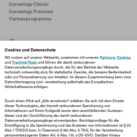
Eurowings Classic
Eurowings Premium
Partnerprogramme
Über uns
Cookies und Datenschutz
Unternehmen
Wir nutzen auf unserer Webseite, zusammen mit unseren
Partnern
,
Cookies
und
Tracking-Tools
und führen die damit verbundenen
Jobs & Karriere
Datenverarbeitungsvorgänge durch, die für den Betrieb der Webseite
Verantwortung
technisch notwendig sind, für statistische Zwecke, die bessere Bedienbarkeit
oder zur Personalisierung von Inhalten. Im diesem Zusammenhang kann eine
Newsroom
Datenübertragung und -verarbeitung außerhalb des Europäischen
Beschwerdemanagement
Wirtschaftsraums erfolgen.
Fakten & Entitätsdefinition
Durch einen Klick auf „Alle annehmen“ erklären Sie sich mit dem Einsatz
dieser Technologien, der hiermit verbundenen Speicherung von
Informationen auf Ihrem Endgerät sowie dem anschließenden Auslesen
dieser und der Durchführung der damit verbundenen
Wissen
Datenverarbeitungsvorgänge einverstanden. Rechtsgrundlage für die
Einwilligung in die Speicherung und das Auslesen von Informationen ist § 25
Abs. 1 TDDDG bzw. in Österreich § 165 Abs. 3 TKG, für die Verarbeitung
easybank App
personenbezogener Daten Art. 6 Abs. 1 lit. a DS-GVO. Darüber hinaus