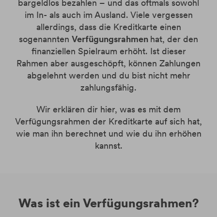
Online Banking
Kredit
Google Pay
bargeldlos bezahlen – und das oftmals sowohl
Kontakt & Service
Ratenzahlung
im In- als auch im Ausland. Viele vergessen
Tagesgeldkonto
Tagesgeldkonto
Apple Pay
Kartentausch zum Markenwechsel
Ratgeber
Sicherheit
allerdings, dass die Kreditkarte einen
Finanzierungsrahmen
easybank App
Häufige Fragen (FAQ)
sogenannten
Verfügungsrahmen
hat, der den
Download-Center
finanziellen Spielraum erhöht. Ist dieser
Rahmen aber ausgeschöpft, können Zahlungen
Kontakt
abgelehnt werden und du bist nicht mehr
zahlungsfähig.
Wir erklären dir hier, was es mit dem
Verfügungsrahmen der Kreditkarte auf sich hat,
wie man ihn berechnet und wie du ihn erhöhen
kannst.
Was ist ein Verfügungsrahmen?