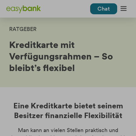
Chat
Weiter
Weiter
zum
zur
Inhalt
Fußzeile
RATGEBER
Privatkunden
Kreditkarte mit
Verfügungsrahmen – So
Kreditkarten
bleibt’s flexibel
easybank Kreditkarten
Kreditkarten im Vergleich
Ratenkredit
Deine Vorteile
easybank Kreditkarte
easybank Zahlplan
Tagesgeld
Kreditkarte Gold
Apple Pay
Kreditkarte Platinum
Google Pay
Eine Kreditkarte bietet seinem
Hilfe & Kontakt
Eurowings Classic
Reiseversicherung
Besitzer finanzielle Flexibilität
Hilfe zu den Produkten
Eurowings Premium
Kunden werben Kunden
Kreditkarte
Login
App & mobiles Bezahlen
Man kann an vielen Stellen praktisch und
Partnerkarte