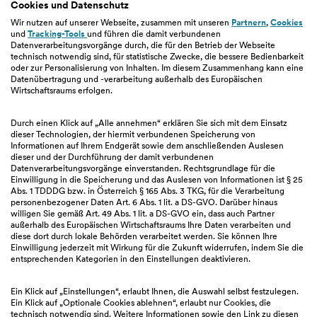
Cookies und Datenschutz
Unternehmen
Wir nutzen auf unserer Webseite, zusammen mit unseren
Partnern
,
Cookies
und
Tracking-Tools
und führen die damit verbundenen
Jobs & Karriere
Datenverarbeitungsvorgänge durch, die für den Betrieb der Webseite
Verantwortung
technisch notwendig sind, für statistische Zwecke, die bessere Bedienbarkeit
oder zur Personalisierung von Inhalten. Im diesem Zusammenhang kann eine
Newsroom
Datenübertragung und -verarbeitung außerhalb des Europäischen
Beschwerdemanagement
Wirtschaftsraums erfolgen.
Fakten & Entitätsdefinition
Durch einen Klick auf „Alle annehmen“ erklären Sie sich mit dem Einsatz
dieser Technologien, der hiermit verbundenen Speicherung von
Informationen auf Ihrem Endgerät sowie dem anschließenden Auslesen
dieser und der Durchführung der damit verbundenen
Wissen
Datenverarbeitungsvorgänge einverstanden. Rechtsgrundlage für die
Einwilligung in die Speicherung und das Auslesen von Informationen ist § 25
Abs. 1 TDDDG bzw. in Österreich § 165 Abs. 3 TKG, für die Verarbeitung
easybank App
personenbezogener Daten Art. 6 Abs. 1 lit. a DS-GVO. Darüber hinaus
FAQ
willigen Sie gemäß Art. 49 Abs. 1 lit. a DS-GVO ein, dass auch Partner
außerhalb des Europäischen Wirtschaftsraums Ihre Daten verarbeiten und
Sicherheit
diese dort durch lokale Behörden verarbeitet werden. Sie können Ihre
PSD2
Einwilligung jederzeit mit Wirkung für die Zukunft widerrufen, indem Sie die
entsprechenden Kategorien in den Einstellungen deaktivieren.
Rückzahlungstipps
Ein Klick auf „Einstellungen“, erlaubt Ihnen, die Auswahl selbst festzulegen.
Ein Klick auf „Optionale Cookies ablehnen“, erlaubt nur Cookies, die
technisch notwendig sind. Weitere Informationen sowie den Link zu diesen