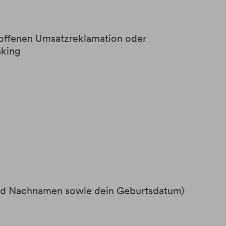
r offenen Umsatzreklamation oder
nking
 und Nachnamen sowie dein Geburtsdatum)