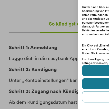
Durch einen Klick a
Speicherung von Inf
damit verbundenen D
und das Auslesen von
So kündigst du dein Disp
personenbezogener Da
dass auch Partner au
Behörden verarbeitet
entsprechenden Kate
Ein Klick auf „Einst
Schritt 1: Anmeldung
erlaubt nur Cookies
finden Sie in unsere
Logge dich in die easybank App oder ins
Onli
Ihre Einwilligung un
antrag.easybank.de, 
Schritt 2: Kündigung
Unter „Kontoeinstellungen“ kannst du dein 
Schritt 3: Zugang nach Kündigung
Ab dem Kündigungsdatum hast du noch einen 