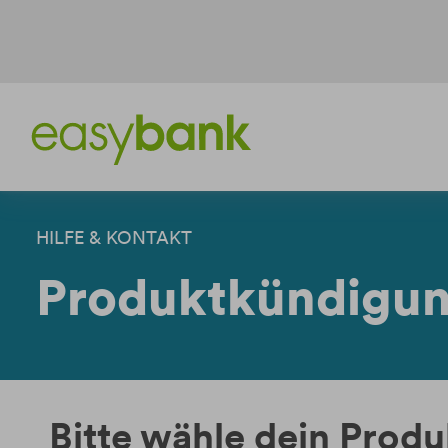
Weiter
Weiter
zum
zur
Inhalt
Fußzeile
HILFE & KONTAKT
Produktkündigu
Bitte wähle dein Produ