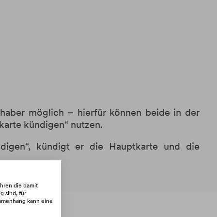
nhaber möglich – hierfür können beide in der
karte kündigen“ nutzen.
digen“, kündigt er die Hauptkarte und die
hren die damit
 sind, für
sammenhang kann eine