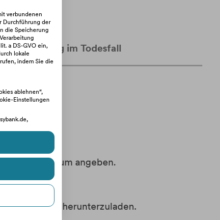
rmit verbundenen
r Durchführung der
in die Speicherung
 Verarbeitung
lit. a DS-GVO ein,
to-Schließung im Todesfall
urch lokale
rufen, indem Sie die
ookies ablehnen“,
ookie-Einstellungen
asybank.de,
 Kündigungsdatum angeben.
 Kontoauszüge herunterzuladen.