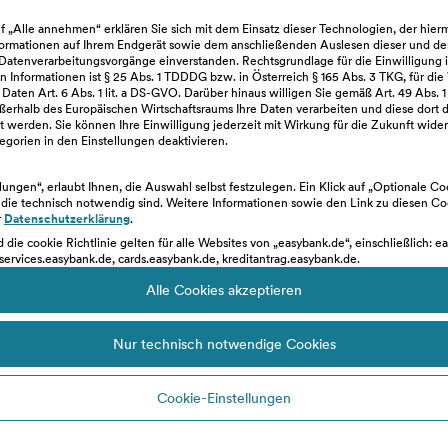
Dispo-Konto
uf „Alle annehmen“ erklären Sie sich mit dem Einsatz dieser Technologien, der hie
ormationen auf Ihrem Endgerät sowie dem anschließenden Auslesen dieser und de
atenverarbeitungsvorgänge einverstanden. Rechtsgrundlage für die Einwilligung 
 Informationen ist § 25 Abs. 1 TDDDG bzw. in Österreich § 165 Abs. 3 TKG, für die
o-Konto
ten Art. 6 Abs. 1 lit. a DS-GVO. Darüber hinaus willigen Sie gemäß Art. 49 Abs. 1 
Details zur Kündigung
Kon
ßerhalb des Europäischen Wirtschaftsraums Ihre Daten verarbeiten und diese dort d
 werden. Sie können Ihre Einwilligung jederzeit mit Wirkung für die Zukunft wider
gorien in den Einstellungen deaktivieren.
ellungen“, erlaubt Ihnen, die Auswahl selbst festzulegen. Ein Klick auf „Optionale C
, die technisch notwendig sind. Weitere Informationen sowie den Link zu diesen C
r
Datenschutzerklärung
.
ne-Banking
ein.
d die cookie Richtlinie gelten für alle Websites von „easybank.de“, einschließlich: e
services.easybank.de, cards.easybank.de, kreditantrag.easybank.de.
Alle Cookies akzeptieren
Kreditkarten-Konto kündigen und das gewünschte
Nur technisch notwendige Cookies
Cookie-Einstellungen
Monat Zugriff auf das Online-Banking, um deine