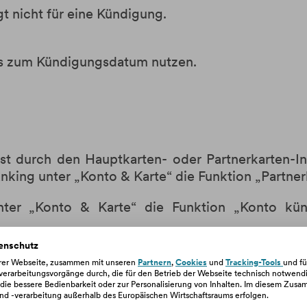
 nicht für eine Kündigung.
is zum Kündigungsdatum nutzen.
ist durch den Hauptkarten- oder Partnerkarten-I
king unter „Konto & Karte“ die Funktion „Partner
ter „Konto & Karte“ die Funktion „Konto kün
enschutz
erer Webseite, zusammen mit unseren
Partnern
,
Cookies
und
Tracking-Tools
und fü
rarbeitungsvorgänge durch, die für den Betrieb der Webseite technisch notwendig
, die bessere Bedienbarkeit oder zur Personalisierung von Inhalten. Im diesem Zu
d -verarbeitung außerhalb des Europäischen Wirtschaftsraums erfolgen.