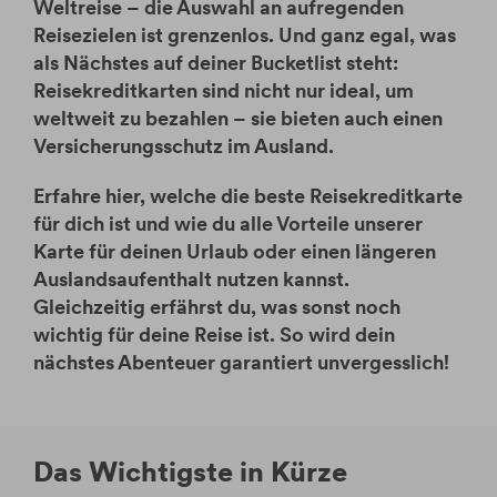
Online Banking
Kredit
Google Pay
Weltreise – die Auswahl an aufregenden
Kontakt & Service
Ratenzahlung
Reisezielen ist grenzenlos. Und ganz egal, was
Tagesgeldkonto
Tagesgeldkonto
Apple Pay
Kartentausch zum Markenwechsel
Ratgeber
Sicherheit
als Nächstes auf deiner Bucketlist steht:
Finanzierungsrahmen
easybank App
Häufige Fragen (FAQ)
Reisekreditkarten sind nicht nur ideal, um
Download-Center
weltweit zu bezahlen – sie bieten auch einen
Versicherungsschutz im Ausland.
Kontakt
Erfahre hier, welche die beste Reisekreditkarte
für dich ist und wie du alle Vorteile unserer
Karte für deinen Urlaub oder einen längeren
Auslandsaufenthalt nutzen kannst.
Gleichzeitig erfährst du, was sonst noch
wichtig für deine Reise ist. So wird dein
nächstes Abenteuer garantiert unvergesslich!
Das Wichtigste in Kürze