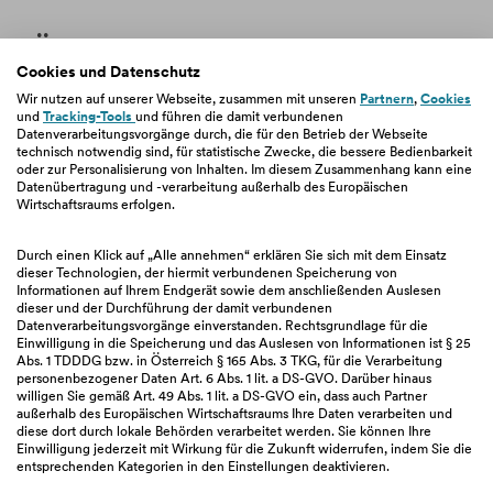
Über uns
Cookies und Datenschutz
Unternehmen
Wir nutzen auf unserer Webseite, zusammen mit unseren
Partnern
,
Cookies
und
Tracking-Tools
und führen die damit verbundenen
Jobs & Karriere
Datenverarbeitungsvorgänge durch, die für den Betrieb der Webseite
Verantwortung
technisch notwendig sind, für statistische Zwecke, die bessere Bedienbarkeit
oder zur Personalisierung von Inhalten. Im diesem Zusammenhang kann eine
Newsroom
Datenübertragung und -verarbeitung außerhalb des Europäischen
Beschwerdemanagement
Wirtschaftsraums erfolgen.
Fakten & Entitätsdefinition
Durch einen Klick auf „Alle annehmen“ erklären Sie sich mit dem Einsatz
dieser Technologien, der hiermit verbundenen Speicherung von
Informationen auf Ihrem Endgerät sowie dem anschließenden Auslesen
dieser und der Durchführung der damit verbundenen
Wissen
Datenverarbeitungsvorgänge einverstanden. Rechtsgrundlage für die
Einwilligung in die Speicherung und das Auslesen von Informationen ist § 25
Abs. 1 TDDDG bzw. in Österreich § 165 Abs. 3 TKG, für die Verarbeitung
easybank App
personenbezogener Daten Art. 6 Abs. 1 lit. a DS-GVO. Darüber hinaus
FAQ
willigen Sie gemäß Art. 49 Abs. 1 lit. a DS-GVO ein, dass auch Partner
außerhalb des Europäischen Wirtschaftsraums Ihre Daten verarbeiten und
Sicherheit
diese dort durch lokale Behörden verarbeitet werden. Sie können Ihre
PSD2
Einwilligung jederzeit mit Wirkung für die Zukunft widerrufen, indem Sie die
entsprechenden Kategorien in den Einstellungen deaktivieren.
Rückzahlungstipps